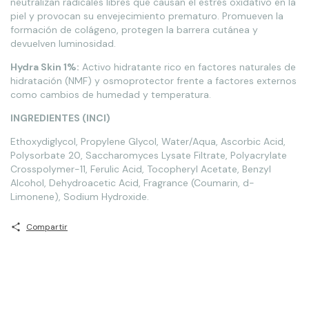
neutralizan radicales libres que causan el estrés oxidativo en la
piel y provocan su envejecimiento prematuro. Promueven la
formación de colágeno, protegen la barrera cutánea y
devuelven luminosidad.
Hydra Skin 1%:
Activo hidratante rico en factores naturales de
hidratación (NMF) y osmoprotector frente a factores externos
como cambios de humedad y temperatura.
INGREDIENTES (INCI)
Ethoxydiglycol, Propylene Glycol, Water/Aqua, Ascorbic Acid,
Polysorbate 20, Saccharomyces Lysate Filtrate, Polyacrylate
Crosspolymer-11, Ferulic Acid, Tocopheryl Acetate, Benzyl
Alcohol, Dehydroacetic Acid, Fragrance (Coumarin, d-
Limonene), Sodium Hydroxide.
Compartir